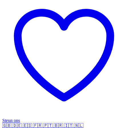
Steun ons
🇬🇧
🇩🇪
🇪🇸
🇫🇷
🇵🇹
🇧🇷
🇮🇹
🇳🇱