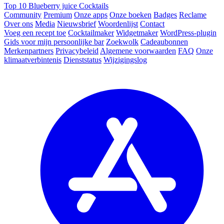
Top 10 Blueberry juice Cocktails
Community
Premium
Onze apps
Onze boeken
Badges
Reclame
Over ons
Media
Nieuwsbrief
Woordenlijst
Contact
Voeg een recept toe
Cocktailmaker
Widgetmaker
WordPress-plugin
Gids voor mijn persoonlijke bar
Zoekwolk
Cadeaubonnen
Merkenpartners
Privacybeleid
Algemene voorwaarden
FAQ
Onze
klimaatverbintenis
Dienststatus
Wijzigingslog