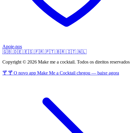
Apoie-nos
🇬🇧
🇩🇪
🇪🇸
🇫🇷
🇵🇹
🇧🇷
🇮🇹
🇳🇱
Copyright © 2026 Make me a cocktail. Todos os direitos reservados
🍸 🍸 O novo app Make Me a Cocktail chegou — baixe agora