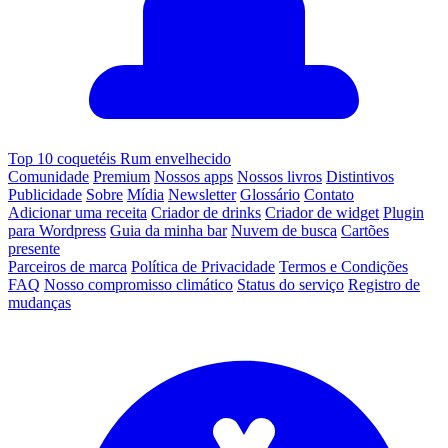
Top 10 coquetéis Rum envelhecido
Comunidade
Premium
Nossos apps
Nossos livros
Distintivos
Publicidade
Sobre
Mídia
Newsletter
Glossário
Contato
Adicionar uma receita
Criador de drinks
Criador de widget
Plugin
para Wordpress
Guia da minha bar
Nuvem de busca
Cartões
presente
Parceiros de marca
Política de Privacidade
Termos e Condições
FAQ
Nosso compromisso climático
Status do serviço
Registro de
mudanças