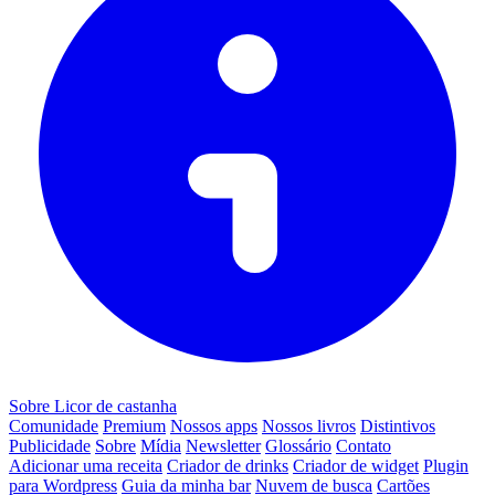
Sobre Licor de castanha
Comunidade
Premium
Nossos apps
Nossos livros
Distintivos
Publicidade
Sobre
Mídia
Newsletter
Glossário
Contato
Adicionar uma receita
Criador de drinks
Criador de widget
Plugin
para Wordpress
Guia da minha bar
Nuvem de busca
Cartões