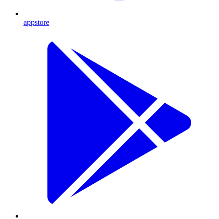
appstore