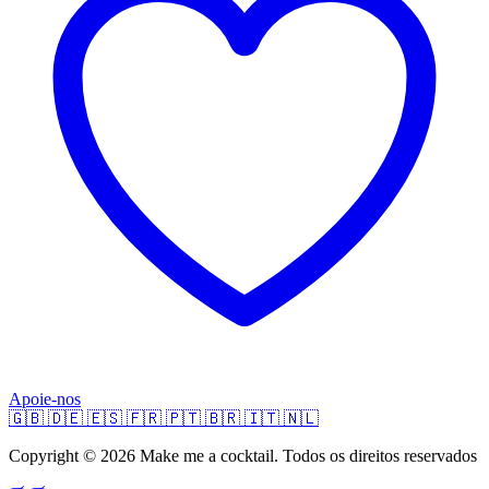
Apoie-nos
🇬🇧
🇩🇪
🇪🇸
🇫🇷
🇵🇹
🇧🇷
🇮🇹
🇳🇱
Copyright © 2026 Make me a cocktail. Todos os direitos reservados