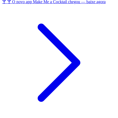
🍸 🍸 O novo app Make Me a Cocktail chegou — baixe agora