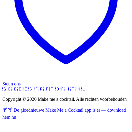
Steun ons
🇬🇧
🇩🇪
🇪🇸
🇫🇷
🇵🇹
🇧🇷
🇮🇹
🇳🇱
Copyright © 2026 Make me a cocktail. Alle rechten voorbehouden
🍸 🍸 De gloednieuwe Make Me a Cocktail app is er — download
hem nu