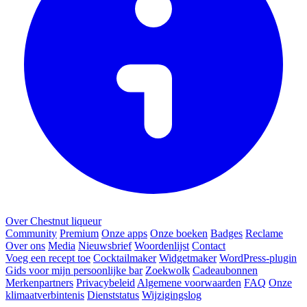
Over Chestnut liqueur
Community
Premium
Onze apps
Onze boeken
Badges
Reclame
Over ons
Media
Nieuwsbrief
Woordenlijst
Contact
Voeg een recept toe
Cocktailmaker
Widgetmaker
WordPress-plugin
Gids voor mijn persoonlijke bar
Zoekwolk
Cadeaubonnen
Merkenpartners
Privacybeleid
Algemene voorwaarden
FAQ
Onze
klimaatverbintenis
Dienststatus
Wijzigingslog