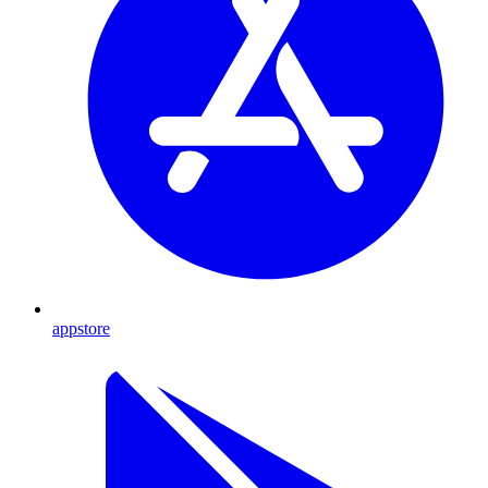
appstore