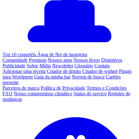
Top 10 coquetéis Água de flor de laranjeira
Comunidade
Premium
Nossos apps
Nossos livros
Distintivos
Publicidade
Sobre
Mídia
Newsletter
Glossário
Contato
Adicionar uma receita
Criador de drinks
Criador de widget
Plugin
para Wordpress
Guia da minha bar
Nuvem de busca
Cartões
presente
Parceiros de marca
Política de Privacidade
Termos e Condições
FAQ
Nosso compromisso climático
Status do serviço
Registro de
mudanças