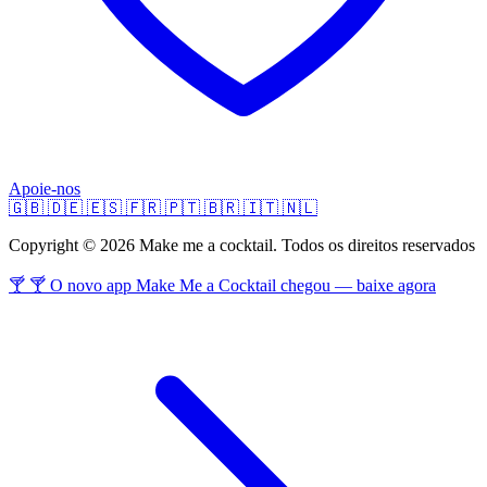
Apoie-nos
🇬🇧
🇩🇪
🇪🇸
🇫🇷
🇵🇹
🇧🇷
🇮🇹
🇳🇱
Copyright © 2026 Make me a cocktail. Todos os direitos reservados
🍸 🍸 O novo app Make Me a Cocktail chegou — baixe agora