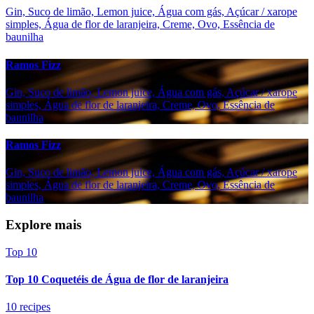
Gin, Suco de limão, Lemon juice, Água com gás, Açúcar / xarope
simples, Água de flor de laranjeira, Creme, Ovo, Essência de
baunilha
Ramos Fizz
Gin, Suco de limão, Lemon juice, Água com gás, Açúcar / xarope
simples, Água de flor de laranjeira, Creme, Ovo, Essência de
baunilha
Ramos Fizz
Gin, Suco de limão, Lemon juice, Água com gás, Açúcar / xarope
simples, Água de flor de laranjeira, Creme, Ovo, Essência de
baunilha
Explore mais
Top 10
Top 10 Coquetéis de Água de flor de laranjeira
10 recipes