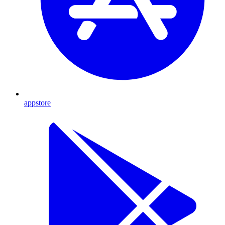
appstore