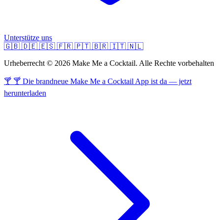
Unterstütze uns
🇬🇧
🇩🇪
🇪🇸
🇫🇷
🇵🇹
🇧🇷
🇮🇹
🇳🇱
Urheberrecht © 2026 Make Me a Cocktail. Alle Rechte vorbehalten
🍸 🍸 Die brandneue Make Me a Cocktail App ist da — jetzt
herunterladen