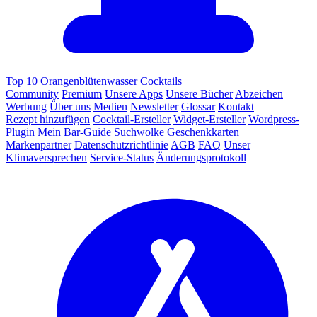
Top 10 Orangenblütenwasser Cocktails
Community
Premium
Unsere Apps
Unsere Bücher
Abzeichen
Werbung
Über uns
Medien
Newsletter
Glossar
Kontakt
Rezept hinzufügen
Cocktail-Ersteller
Widget-Ersteller
Wordpress-
Plugin
Mein Bar-Guide
Suchwolke
Geschenkkarten
Markenpartner
Datenschutzrichtlinie
AGB
FAQ
Unser
Klimaversprechen
Service-Status
Änderungsprotokoll