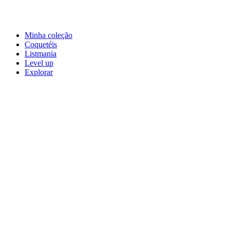
Minha coleção
Coquetéis
Listmania
Level up
Explorar