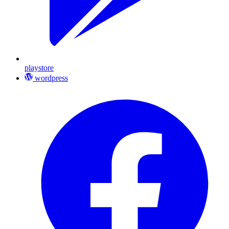
playstore
wordpress