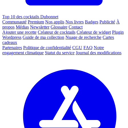
Top 10 des cocktails Dubonnet
Communauté
Premium
Nos applis
Nos livres
Badges
Publicité
À
propos
Médias
Newsletter
Glossaire
Contact
Ajouter une recette
Créateur de cocktails
Créateur de widget
Plugin
Wordpress
Guide de ma collection
Nuage de recherche
Cartes
cadeaux
Partenaires
Politique de confidentialité
CGU
FAQ
Notre
engagement climatique
Statut du service
Journal des modifications