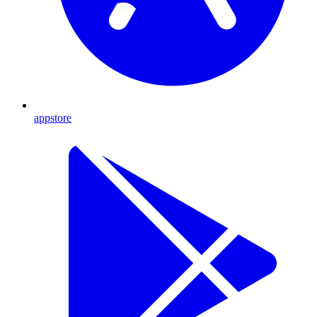
appstore