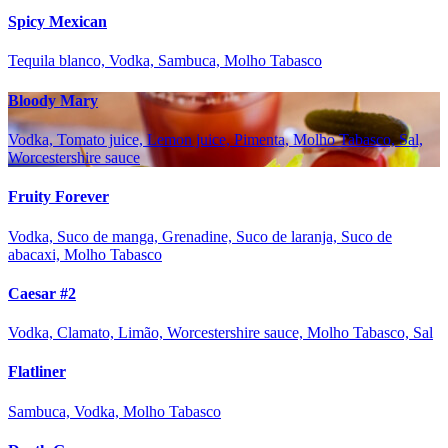
Spicy Mexican
Tequila blanco, Vodka, Sambuca, Molho Tabasco
Bloody Mary
Vodka, Tomato juice, Lemon juice, Pimenta, Molho Tabasco, Sal,
Worcestershire sauce
Fruity Forever
Vodka, Suco de manga, Grenadine, Suco de laranja, Suco de
abacaxi, Molho Tabasco
Caesar #2
Vodka, Clamato, Limão, Worcestershire sauce, Molho Tabasco, Sal
Flatliner
Sambuca, Vodka, Molho Tabasco