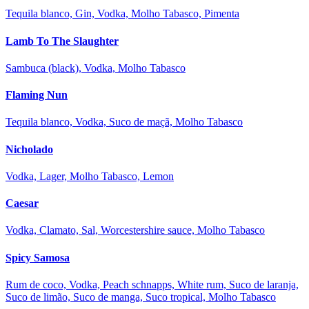
Tequila blanco, Gin, Vodka, Molho Tabasco, Pimenta
Lamb To The Slaughter
Sambuca (black), Vodka, Molho Tabasco
Flaming Nun
Tequila blanco, Vodka, Suco de maçã, Molho Tabasco
Nicholado
Vodka, Lager, Molho Tabasco, Lemon
Caesar
Vodka, Clamato, Sal, Worcestershire sauce, Molho Tabasco
Spicy Samosa
Rum de coco, Vodka, Peach schnapps, White rum, Suco de laranja,
Suco de limão, Suco de manga, Suco tropical, Molho Tabasco