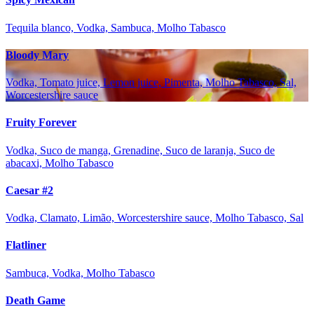
Tequila blanco, Vodka, Sambuca, Molho Tabasco
Bloody Mary
Vodka, Tomato juice, Lemon juice, Pimenta, Molho Tabasco, Sal,
Worcestershire sauce
Fruity Forever
Vodka, Suco de manga, Grenadine, Suco de laranja, Suco de
abacaxi, Molho Tabasco
Caesar #2
Vodka, Clamato, Limão, Worcestershire sauce, Molho Tabasco, Sal
Flatliner
Sambuca, Vodka, Molho Tabasco
Death Game