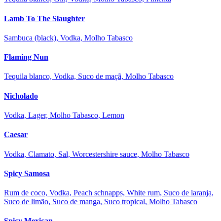
Lamb To The Slaughter
Sambuca (black), Vodka, Molho Tabasco
Flaming Nun
Tequila blanco, Vodka, Suco de maçã, Molho Tabasco
Nicholado
Vodka, Lager, Molho Tabasco, Lemon
Caesar
Vodka, Clamato, Sal, Worcestershire sauce, Molho Tabasco
Spicy Samosa
Rum de coco, Vodka, Peach schnapps, White rum, Suco de laranja,
Suco de limão, Suco de manga, Suco tropical, Molho Tabasco
Spicy Mexican