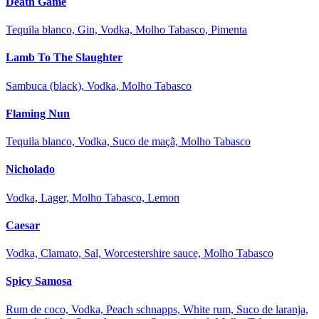
Death Game
Tequila blanco, Gin, Vodka, Molho Tabasco, Pimenta
Lamb To The Slaughter
Sambuca (black), Vodka, Molho Tabasco
Flaming Nun
Tequila blanco, Vodka, Suco de maçã, Molho Tabasco
Nicholado
Vodka, Lager, Molho Tabasco, Lemon
Caesar
Vodka, Clamato, Sal, Worcestershire sauce, Molho Tabasco
Spicy Samosa
Rum de coco, Vodka, Peach schnapps, White rum, Suco de laranja,