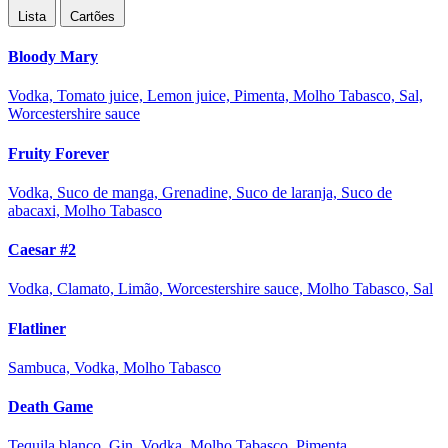
Lista
Cartões
Bloody Mary
Vodka, Tomato juice, Lemon juice, Pimenta, Molho Tabasco, Sal,
Worcestershire sauce
Fruity Forever
Vodka, Suco de manga, Grenadine, Suco de laranja, Suco de
abacaxi, Molho Tabasco
Caesar #2
Vodka, Clamato, Limão, Worcestershire sauce, Molho Tabasco, Sal
Flatliner
Sambuca, Vodka, Molho Tabasco
Death Game
Tequila blanco, Gin, Vodka, Molho Tabasco, Pimenta