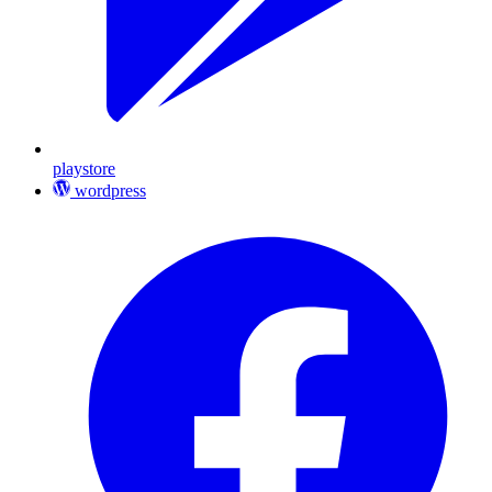
playstore
wordpress