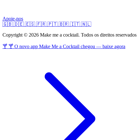
Apoie-nos
🇬🇧
🇩🇪
🇪🇸
🇫🇷
🇵🇹
🇧🇷
🇮🇹
🇳🇱
Copyright © 2026 Make me a cocktail. Todos os direitos reservados
🍸 🍸 O novo app Make Me a Cocktail chegou — baixe agora