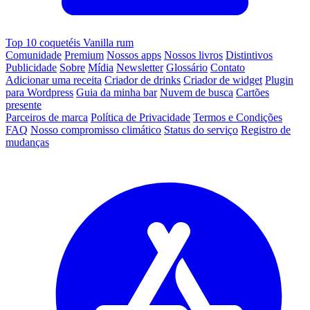
Top 10 coquetéis Vanilla rum
Comunidade
Premium
Nossos apps
Nossos livros
Distintivos
Publicidade
Sobre
Mídia
Newsletter
Glossário
Contato
Adicionar uma receita
Criador de drinks
Criador de widget
Plugin
para Wordpress
Guia da minha bar
Nuvem de busca
Cartões
presente
Parceiros de marca
Política de Privacidade
Termos e Condições
FAQ
Nosso compromisso climático
Status do serviço
Registro de
mudanças