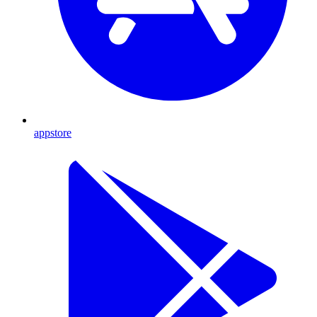
appstore