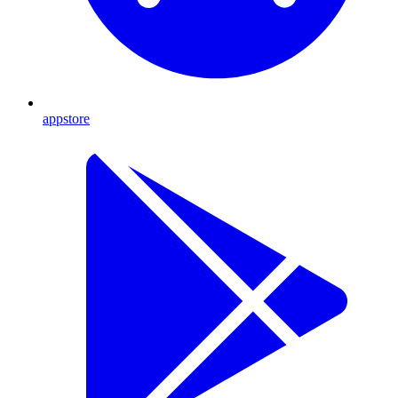
appstore