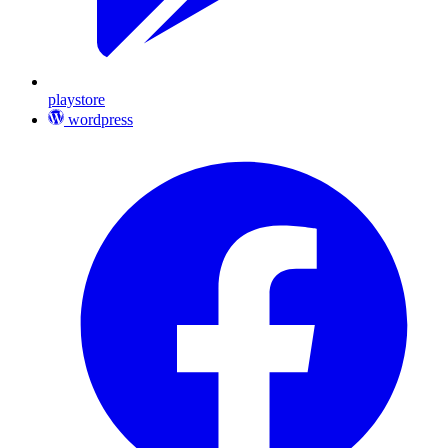
playstore
wordpress