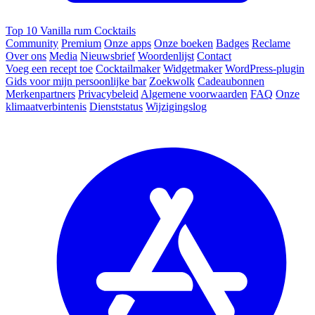
Top 10 Vanilla rum Cocktails
Community
Premium
Onze apps
Onze boeken
Badges
Reclame
Over ons
Media
Nieuwsbrief
Woordenlijst
Contact
Voeg een recept toe
Cocktailmaker
Widgetmaker
WordPress-plugin
Gids voor mijn persoonlijke bar
Zoekwolk
Cadeaubonnen
Merkenpartners
Privacybeleid
Algemene voorwaarden
FAQ
Onze
klimaatverbintenis
Dienststatus
Wijzigingslog