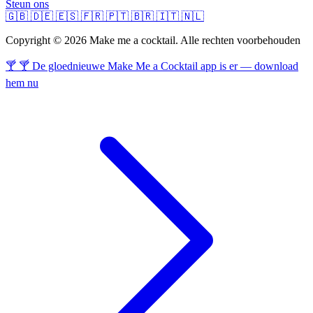
Steun ons
🇬🇧
🇩🇪
🇪🇸
🇫🇷
🇵🇹
🇧🇷
🇮🇹
🇳🇱
Copyright © 2026 Make me a cocktail. Alle rechten voorbehouden
🍸 🍸 De gloednieuwe Make Me a Cocktail app is er — download
hem nu