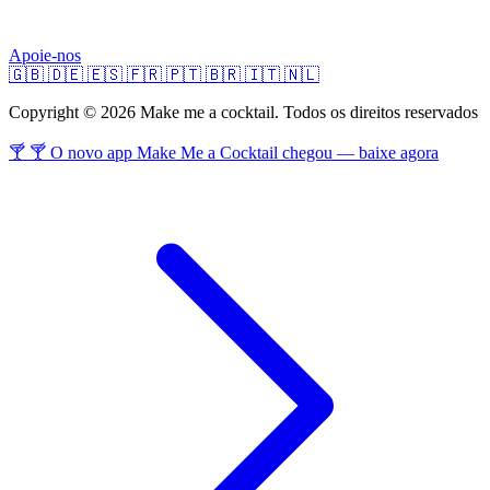
Apoie-nos
🇬🇧
🇩🇪
🇪🇸
🇫🇷
🇵🇹
🇧🇷
🇮🇹
🇳🇱
Copyright © 2026 Make me a cocktail. Todos os direitos reservados
🍸 🍸 O novo app Make Me a Cocktail chegou — baixe agora