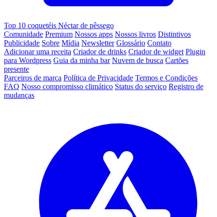
Top 10 coquetéis Néctar de pêssego
Comunidade
Premium
Nossos apps
Nossos livros
Distintivos
Publicidade
Sobre
Mídia
Newsletter
Glossário
Contato
Adicionar uma receita
Criador de drinks
Criador de widget
Plugin
para Wordpress
Guia da minha bar
Nuvem de busca
Cartões
presente
Parceiros de marca
Política de Privacidade
Termos e Condições
FAQ
Nosso compromisso climático
Status do serviço
Registro de
mudanças