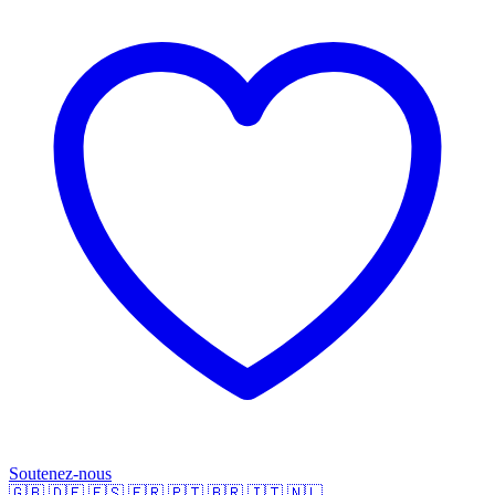
Soutenez-nous
🇬🇧
🇩🇪
🇪🇸
🇫🇷
🇵🇹
🇧🇷
🇮🇹
🇳🇱