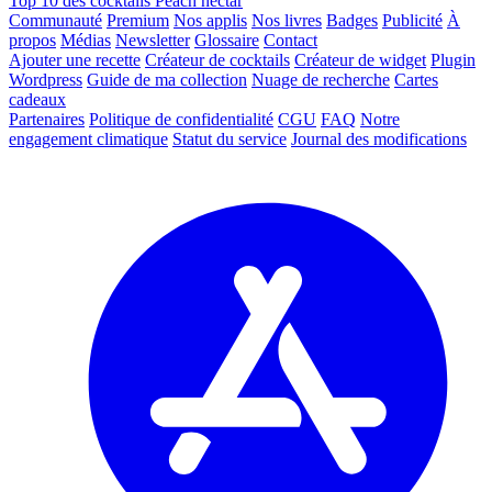
Top 10 des cocktails Peach nectar
Communauté
Premium
Nos applis
Nos livres
Badges
Publicité
À
propos
Médias
Newsletter
Glossaire
Contact
Ajouter une recette
Créateur de cocktails
Créateur de widget
Plugin
Wordpress
Guide de ma collection
Nuage de recherche
Cartes
cadeaux
Partenaires
Politique de confidentialité
CGU
FAQ
Notre
engagement climatique
Statut du service
Journal des modifications