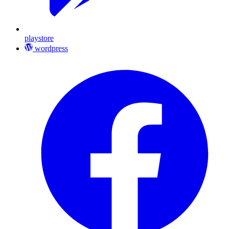
playstore
wordpress