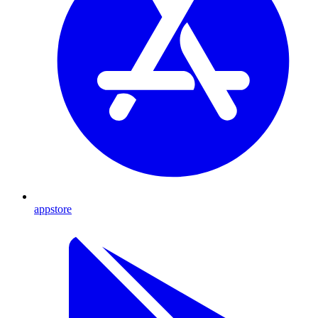
appstore