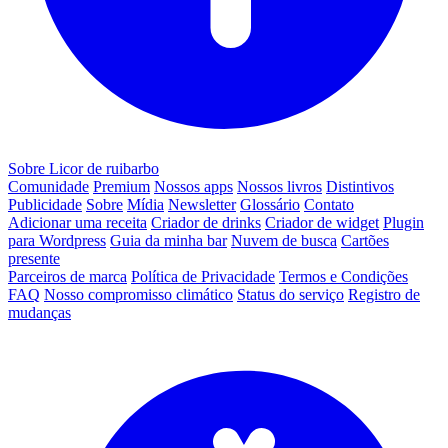
Sobre Licor de ruibarbo
Comunidade
Premium
Nossos apps
Nossos livros
Distintivos
Publicidade
Sobre
Mídia
Newsletter
Glossário
Contato
Adicionar uma receita
Criador de drinks
Criador de widget
Plugin
para Wordpress
Guia da minha bar
Nuvem de busca
Cartões
presente
Parceiros de marca
Política de Privacidade
Termos e Condições
FAQ
Nosso compromisso climático
Status do serviço
Registro de
mudanças