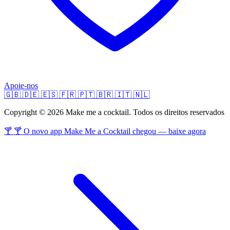
Apoie-nos
🇬🇧
🇩🇪
🇪🇸
🇫🇷
🇵🇹
🇧🇷
🇮🇹
🇳🇱
Copyright © 2026 Make me a cocktail. Todos os direitos reservados
🍸 🍸 O novo app Make Me a Cocktail chegou — baixe agora