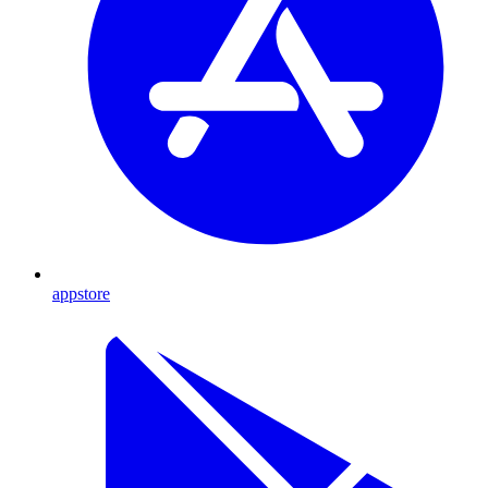
appstore