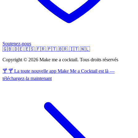
Soutenez-nous
🇬🇧
🇩🇪
🇪🇸
🇫🇷
🇵🇹
🇧🇷
🇮🇹
🇳🇱
Copyright © 2026 Make me a cocktail. Tous droits réservés
🍸 🍸 La toute nouvelle app Make Me a Cocktail est là —
téléchargez-la maintenant