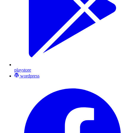
playstore
wordpress