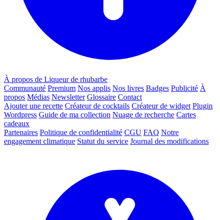
À propos de Liqueur de rhubarbe
Communauté
Premium
Nos applis
Nos livres
Badges
Publicité
À
propos
Médias
Newsletter
Glossaire
Contact
Ajouter une recette
Créateur de cocktails
Créateur de widget
Plugin
Wordpress
Guide de ma collection
Nuage de recherche
Cartes
cadeaux
Partenaires
Politique de confidentialité
CGU
FAQ
Notre
engagement climatique
Statut du service
Journal des modifications