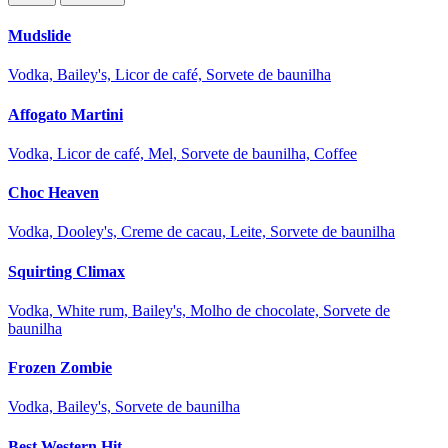
Mudslide
Vodka, Bailey's, Licor de café, Sorvete de baunilha
Affogato Martini
Vodka, Licor de café, Mel, Sorvete de baunilha, Coffee
Choc Heaven
Vodka, Dooley's, Creme de cacau, Leite, Sorvete de baunilha
Squirting Climax
Vodka, White rum, Bailey's, Molho de chocolate, Sorvete de
baunilha
Frozen Zombie
Vodka, Bailey's, Sorvete de baunilha
Best Western Hit