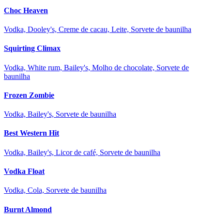
Choc Heaven
Vodka, Dooley's, Creme de cacau, Leite, Sorvete de baunilha
Squirting Climax
Vodka, White rum, Bailey's, Molho de chocolate, Sorvete de
baunilha
Frozen Zombie
Vodka, Bailey's, Sorvete de baunilha
Best Western Hit
Vodka, Bailey's, Licor de café, Sorvete de baunilha
Vodka Float
Vodka, Cola, Sorvete de baunilha
Burnt Almond