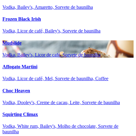
Vodka, Bailey's, Amaretto, Sorvete de baunilha
Frozen Black Irish
Vodka, Licor de café, Bailey's, Sorvete de baunilha
Mudslide
Vodka, Bailey's, Licor de café, Sorvete de baunilha
Affogato Martini
Vodka, Licor de café, Mel, Sorvete de baunilha, Coffee
Choc Heaven
Vodka, Dooley's, Creme de cacau, Leite, Sorvete de baunilha
Squirting Climax
Vodka, White rum, Bailey's, Molho de chocolate, Sorvete de
baunilha