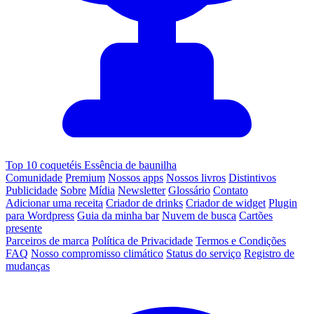
Top 10 coquetéis Essência de baunilha
Comunidade
Premium
Nossos apps
Nossos livros
Distintivos
Publicidade
Sobre
Mídia
Newsletter
Glossário
Contato
Adicionar uma receita
Criador de drinks
Criador de widget
Plugin
para Wordpress
Guia da minha bar
Nuvem de busca
Cartões
presente
Parceiros de marca
Política de Privacidade
Termos e Condições
FAQ
Nosso compromisso climático
Status do serviço
Registro de
mudanças