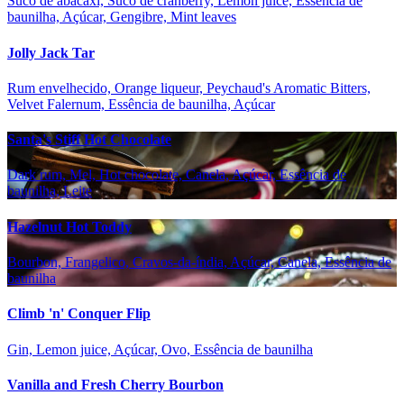
Suco de abacaxi, Suco de cranberry, Lemon juice, Essência de
baunilha, Açúcar, Gengibre, Mint leaves
Jolly Jack Tar
Rum envelhecido, Orange liqueur, Peychaud's Aromatic Bitters,
Velvet Falernum, Essência de baunilha, Açúcar
Santa's Stiff Hot Chocolate
Dark rum, Mel, Hot chocolate, Canela, Açúcar, Essência de
baunilha, Leite
Hazelnut Hot Toddy
Bourbon, Frangelico, Cravos-da-índia, Açúcar, Canela, Essência de
baunilha
Climb 'n' Conquer Flip
Gin, Lemon juice, Açúcar, Ovo, Essência de baunilha
Vanilla and Fresh Cherry Bourbon