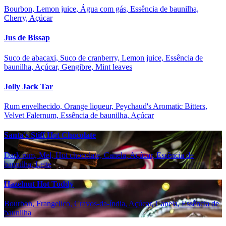
Bourbon, Lemon juice, Água com gás, Essência de baunilha,
Cherry, Açúcar
Jus de Bissap
Suco de abacaxi, Suco de cranberry, Lemon juice, Essência de
baunilha, Açúcar, Gengibre, Mint leaves
Jolly Jack Tar
Rum envelhecido, Orange liqueur, Peychaud's Aromatic Bitters,
Velvet Falernum, Essência de baunilha, Açúcar
Santa's Stiff Hot Chocolate
Dark rum, Mel, Hot chocolate, Canela, Açúcar, Essência de
baunilha, Leite
Hazelnut Hot Toddy
Bourbon, Frangelico, Cravos-da-índia, Açúcar, Canela, Essência de
baunilha