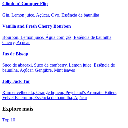
Climb 'n' Conquer Flip
Gin, Lemon juice, Açúcar, Ovo, Essência de baunilha
Vanilla and Fresh Cherry Bourbon
Bourbon, Lemon juice, Água com gás, Essência de baunilha,
Cherry, Açúcar
Jus de Bissap
Suco de abacaxi, Suco de cranberry, Lemon juice, Essência de
baunilha, Açúcar, Gengibre, Mint leaves
Jolly Jack Tar
Rum envelhecido, Orange liqueur, Peychaud's Aromatic Bitters,
Velvet Falernum, Essência de baunilha, Açúcar
Explore mais
Top 10