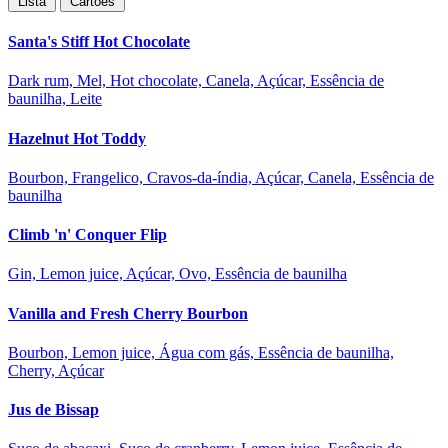
Lista
Cartões
Santa's Stiff Hot Chocolate
Dark rum, Mel, Hot chocolate, Canela, Açúcar, Essência de
baunilha, Leite
Hazelnut Hot Toddy
Bourbon, Frangelico, Cravos-da-índia, Açúcar, Canela, Essência de
baunilha
Climb 'n' Conquer Flip
Gin, Lemon juice, Açúcar, Ovo, Essência de baunilha
Vanilla and Fresh Cherry Bourbon
Bourbon, Lemon juice, Água com gás, Essência de baunilha,
Cherry, Açúcar
Jus de Bissap