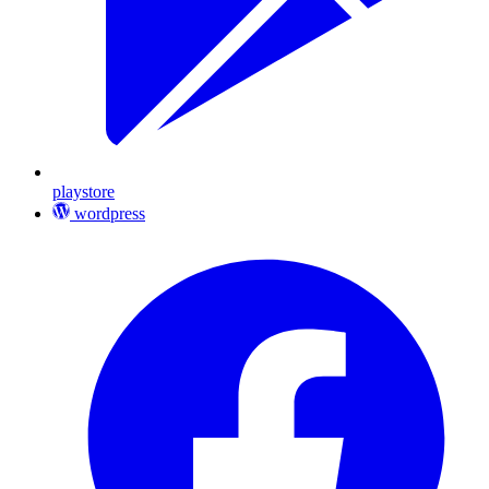
playstore
wordpress