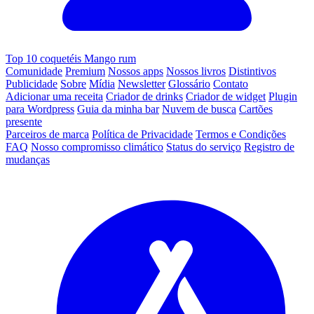
Top 10 coquetéis Mango rum
Comunidade
Premium
Nossos apps
Nossos livros
Distintivos
Publicidade
Sobre
Mídia
Newsletter
Glossário
Contato
Adicionar uma receita
Criador de drinks
Criador de widget
Plugin
para Wordpress
Guia da minha bar
Nuvem de busca
Cartões
presente
Parceiros de marca
Política de Privacidade
Termos e Condições
FAQ
Nosso compromisso climático
Status do serviço
Registro de
mudanças