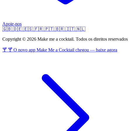
Apoie-nos
🇬🇧
🇩🇪
🇪🇸
🇫🇷
🇵🇹
🇧🇷
🇮🇹
🇳🇱
Copyright © 2026 Make me a cocktail. Todos os direitos reservados
🍸 🍸 O novo app Make Me a Cocktail chegou — baixe agora