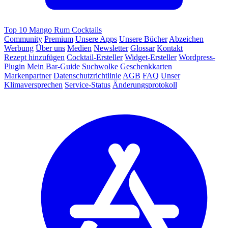
Top 10 Mango Rum Cocktails
Community
Premium
Unsere Apps
Unsere Bücher
Abzeichen
Werbung
Über uns
Medien
Newsletter
Glossar
Kontakt
Rezept hinzufügen
Cocktail-Ersteller
Widget-Ersteller
Wordpress-
Plugin
Mein Bar-Guide
Suchwolke
Geschenkkarten
Markenpartner
Datenschutzrichtlinie
AGB
FAQ
Unser
Klimaversprechen
Service-Status
Änderungsprotokoll