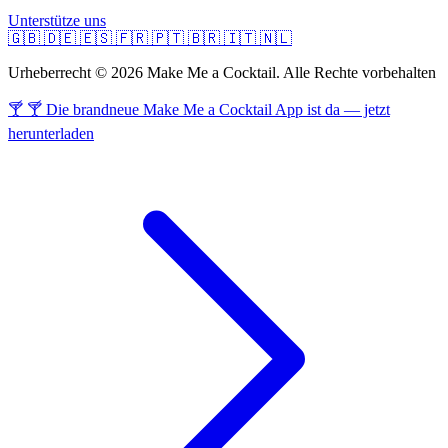
Unterstütze uns
🇬🇧
🇩🇪
🇪🇸
🇫🇷
🇵🇹
🇧🇷
🇮🇹
🇳🇱
Urheberrecht © 2026 Make Me a Cocktail. Alle Rechte vorbehalten
🍸 🍸 Die brandneue Make Me a Cocktail App ist da — jetzt
herunterladen