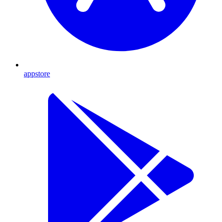
appstore