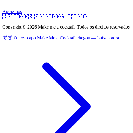
Apoie-nos
🇬🇧
🇩🇪
🇪🇸
🇫🇷
🇵🇹
🇧🇷
🇮🇹
🇳🇱
Copyright © 2026 Make me a cocktail. Todos os direitos reservados
🍸 🍸 O novo app Make Me a Cocktail chegou — baixe agora