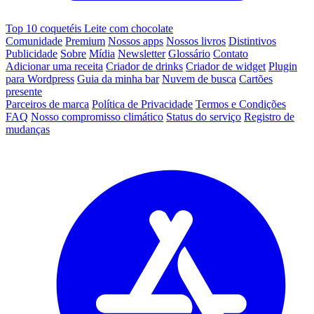
Top 10 coquetéis Leite com chocolate
Comunidade
Premium
Nossos apps
Nossos livros
Distintivos
Publicidade
Sobre
Mídia
Newsletter
Glossário
Contato
Adicionar uma receita
Criador de drinks
Criador de widget
Plugin
para Wordpress
Guia da minha bar
Nuvem de busca
Cartões
presente
Parceiros de marca
Política de Privacidade
Termos e Condições
FAQ
Nosso compromisso climático
Status do serviço
Registro de
mudanças