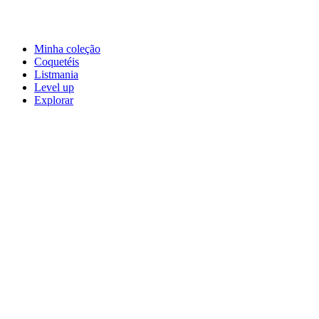
Minha coleção
Coquetéis
Listmania
Level up
Explorar