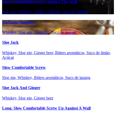
Slow Comfortable Screw Against The Wall
Sloe gin, Whiskey, Vodka, Galliano, Suco de laranja
Alabama Slammer
Whiskey, Sloe gin, Amaretto, Suco de laranja
Sloe Jack
Whiskey, Sloe gin, Ginger beer, Bitters aromáticos, Suco de limão,
Açúcar
Slow Comfortable Screw
Sloe gin, Whiskey, Bitters aromáticos, Suco de laranja
Sloe Jack And Ginger
Whiskey, Sloe gin, Ginger beer
Long, Slow Comfortable Screw Up Against A Wall