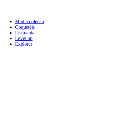
Minha coleção
Coquetéis
Listmania
Level up
Explorar