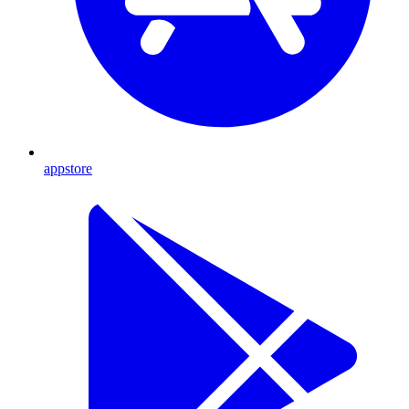
appstore