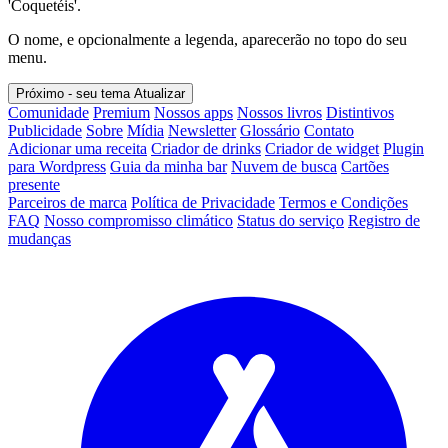
'Coquetéis'.
O nome, e opcionalmente a legenda, aparecerão no topo do seu
menu.
Próximo - seu tema
Atualizar
Comunidade
Premium
Nossos apps
Nossos livros
Distintivos
Publicidade
Sobre
Mídia
Newsletter
Glossário
Contato
Adicionar uma receita
Criador de drinks
Criador de widget
Plugin
para Wordpress
Guia da minha bar
Nuvem de busca
Cartões
presente
Parceiros de marca
Política de Privacidade
Termos e Condições
FAQ
Nosso compromisso climático
Status do serviço
Registro de
mudanças