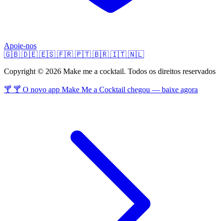
Apoie-nos
🇬🇧
🇩🇪
🇪🇸
🇫🇷
🇵🇹
🇧🇷
🇮🇹
🇳🇱
Copyright © 2026 Make me a cocktail. Todos os direitos reservados
🍸 🍸 O novo app Make Me a Cocktail chegou — baixe agora