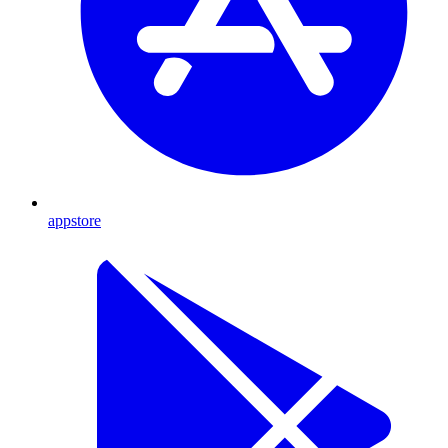
appstore