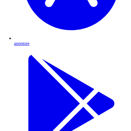
appstore