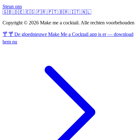
Steun ons
🇬🇧
🇩🇪
🇪🇸
🇫🇷
🇵🇹
🇧🇷
🇮🇹
🇳🇱
Copyright © 2026 Make me a cocktail. Alle rechten voorbehouden
🍸 🍸 De gloednieuwe Make Me a Cocktail app is er — download
hem nu