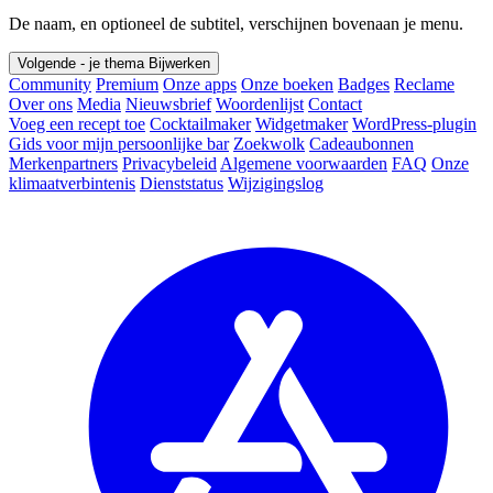
De naam, en optioneel de subtitel, verschijnen bovenaan je menu.
Volgende - je thema
Bijwerken
Community
Premium
Onze apps
Onze boeken
Badges
Reclame
Over ons
Media
Nieuwsbrief
Woordenlijst
Contact
Voeg een recept toe
Cocktailmaker
Widgetmaker
WordPress-plugin
Gids voor mijn persoonlijke bar
Zoekwolk
Cadeaubonnen
Merkenpartners
Privacybeleid
Algemene voorwaarden
FAQ
Onze
klimaatverbintenis
Dienststatus
Wijzigingslog