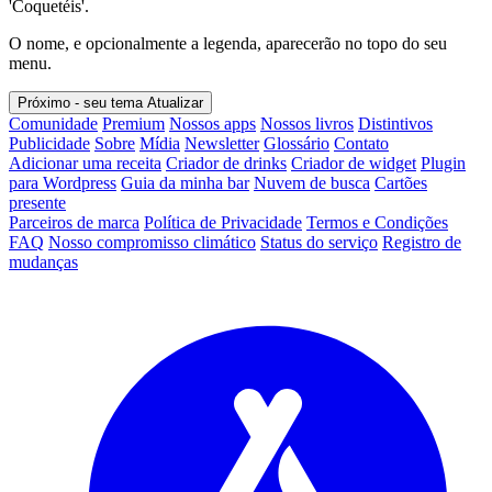
'Coquetéis'.
O nome, e opcionalmente a legenda, aparecerão no topo do seu
menu.
Próximo - seu tema
Atualizar
Comunidade
Premium
Nossos apps
Nossos livros
Distintivos
Publicidade
Sobre
Mídia
Newsletter
Glossário
Contato
Adicionar uma receita
Criador de drinks
Criador de widget
Plugin
para Wordpress
Guia da minha bar
Nuvem de busca
Cartões
presente
Parceiros de marca
Política de Privacidade
Termos e Condições
FAQ
Nosso compromisso climático
Status do serviço
Registro de
mudanças