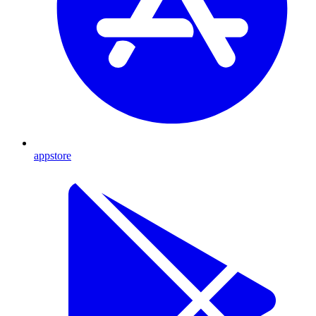
appstore