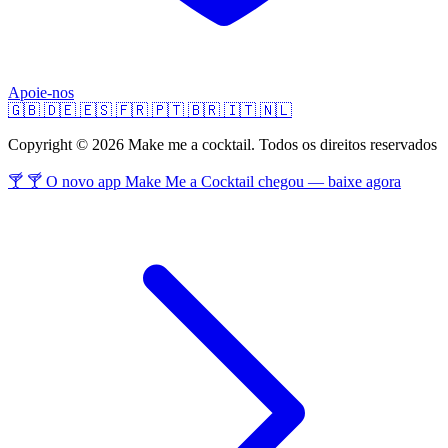
Apoie-nos
🇬🇧
🇩🇪
🇪🇸
🇫🇷
🇵🇹
🇧🇷
🇮🇹
🇳🇱
Copyright © 2026 Make me a cocktail. Todos os direitos reservados
🍸 🍸 O novo app Make Me a Cocktail chegou — baixe agora