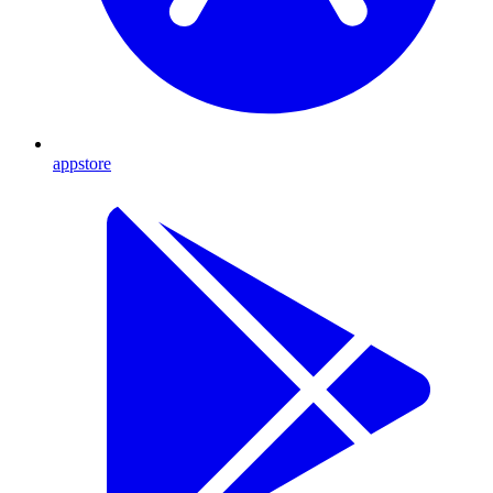
appstore