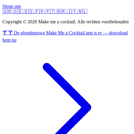
Steun ons
🇬🇧
🇩🇪
🇪🇸
🇫🇷
🇵🇹
🇧🇷
🇮🇹
🇳🇱
Copyright © 2026 Make me a cocktail. Alle rechten voorbehouden
🍸 🍸 De gloednieuwe Make Me a Cocktail app is er — download
hem nu