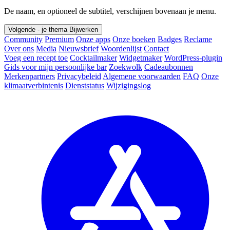
De naam, en optioneel de subtitel, verschijnen bovenaan je menu.
Volgende - je thema
Bijwerken
Community
Premium
Onze apps
Onze boeken
Badges
Reclame
Over ons
Media
Nieuwsbrief
Woordenlijst
Contact
Voeg een recept toe
Cocktailmaker
Widgetmaker
WordPress-plugin
Gids voor mijn persoonlijke bar
Zoekwolk
Cadeaubonnen
Merkenpartners
Privacybeleid
Algemene voorwaarden
FAQ
Onze
klimaatverbintenis
Dienststatus
Wijzigingslog