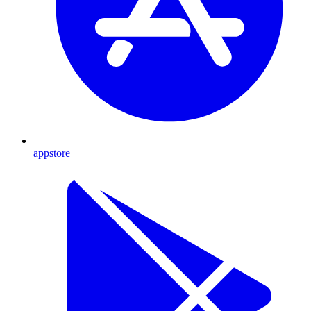
appstore