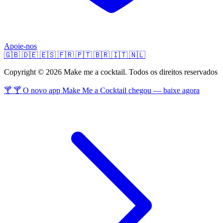
Apoie-nos
🇬🇧
🇩🇪
🇪🇸
🇫🇷
🇵🇹
🇧🇷
🇮🇹
🇳🇱
Copyright © 2026 Make me a cocktail. Todos os direitos reservados
🍸 🍸 O novo app Make Me a Cocktail chegou — baixe agora