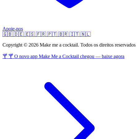
Apoie-nos
🇬🇧
🇩🇪
🇪🇸
🇫🇷
🇵🇹
🇧🇷
🇮🇹
🇳🇱
Copyright © 2026 Make me a cocktail. Todos os direitos reservados
🍸 🍸 O novo app Make Me a Cocktail chegou — baixe agora