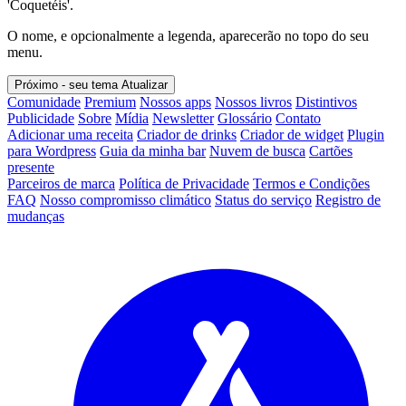
'Coquetéis'.
O nome, e opcionalmente a legenda, aparecerão no topo do seu
menu.
Próximo - seu tema
Atualizar
Comunidade
Premium
Nossos apps
Nossos livros
Distintivos
Publicidade
Sobre
Mídia
Newsletter
Glossário
Contato
Adicionar uma receita
Criador de drinks
Criador de widget
Plugin
para Wordpress
Guia da minha bar
Nuvem de busca
Cartões
presente
Parceiros de marca
Política de Privacidade
Termos e Condições
FAQ
Nosso compromisso climático
Status do serviço
Registro de
mudanças