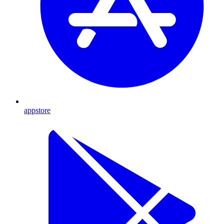
appstore