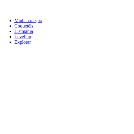
Minha coleção
Coquetéis
Listmania
Level up
Explorar