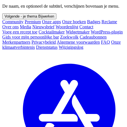
De naam, en optioneel de subtitel, verschijnen bovenaan je menu.
Volgende - je thema
Bijwerken
Community
Premium
Onze apps
Onze boeken
Badges
Reclame
Over ons
Media
Nieuwsbrief
Woordenlijst
Contact
Voeg een recept toe
Cocktailmaker
Widgetmaker
WordPress-plugin
Gids voor mijn persoonlijke bar
Zoekwolk
Cadeaubonnen
Merkenpartners
Privacybeleid
Algemene voorwaarden
FAQ
Onze
klimaatverbintenis
Dienststatus
Wijzigingslog