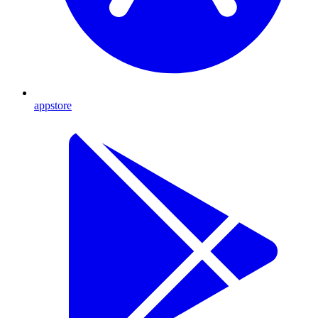
appstore