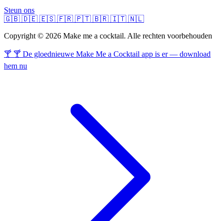
Steun ons
🇬🇧
🇩🇪
🇪🇸
🇫🇷
🇵🇹
🇧🇷
🇮🇹
🇳🇱
Copyright © 2026 Make me a cocktail. Alle rechten voorbehouden
🍸 🍸 De gloednieuwe Make Me a Cocktail app is er — download
hem nu