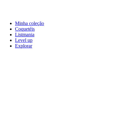
Minha coleção
Coquetéis
Listmania
Level up
Explorar