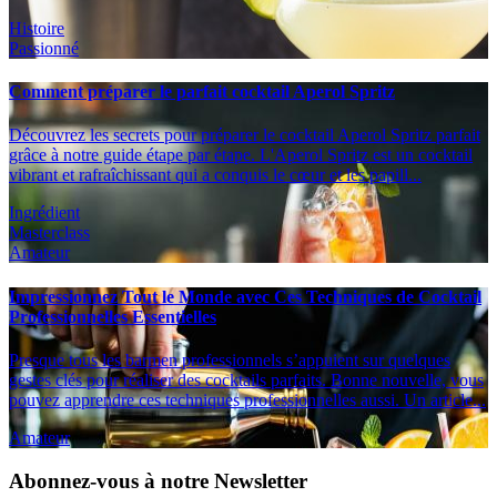
Histoire
Passionné
Comment préparer le parfait cocktail Aperol Spritz
Découvrez les secrets pour préparer le cocktail Aperol Spritz parfait
grâce à notre guide étape par étape. L'Aperol Spritz est un cocktail
vibrant et rafraîchissant qui a conquis le cœur et les papill...
Ingrédient
Masterclass
Amateur
Impressionnez Tout le Monde avec Ces Techniques de Cocktail
Professionnelles Essentielles
Presque tous les barmen professionnels s’appuient sur quelques
gestes clés pour réaliser des cocktails parfaits. Bonne nouvelle, vous
pouvez apprendre ces techniques professionnelles aussi. Un article...
Amateur
Abonnez-vous à notre Newsletter