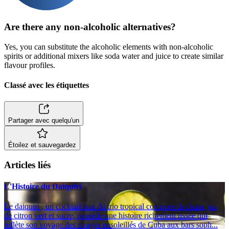
Are there any non-alcoholic alternatives?
Yes, you can substitute the alcoholic elements with non-alcoholic
spirits or additional mixers like soda water and juice to create similar
flavour profiles.
Classé avec les étiquettes
Partager avec quelqu'un
Étoilez et sauvegardez
Articles liés
L'Histoire du Daiquiri
Le daiquiri , un cocktail issu du trio tropical composé de rhum, jus
de citron vert et sucre, possède une histoire richement tissée qui
reflète son voyage des rivages ensoleillés de Cuba aux bars soph...