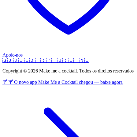
Apoie-nos
🇬🇧
🇩🇪
🇪🇸
🇫🇷
🇵🇹
🇧🇷
🇮🇹
🇳🇱
Copyright © 2026 Make me a cocktail. Todos os direitos reservados
🍸 🍸 O novo app Make Me a Cocktail chegou — baixe agora