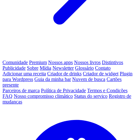
Comunidade
Premium
Nossos apps
Nossos livros
Distintivos
Publicidade
Sobre
Mídia
Newsletter
Glossário
Contato
Adicionar uma receita
Criador de drinks
Criador de widget
Plugin
para Wordpress
Guia da minha bar
Nuvem de busca
Cartões
presente
Parceiros de marca
Política de Privacidade
Termos e Condições
FAQ
Nosso compromisso climático
Status do serviço
Registro de
mudanças