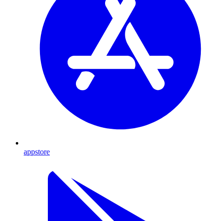
appstore