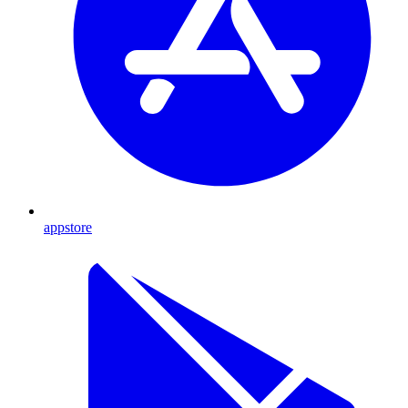
appstore