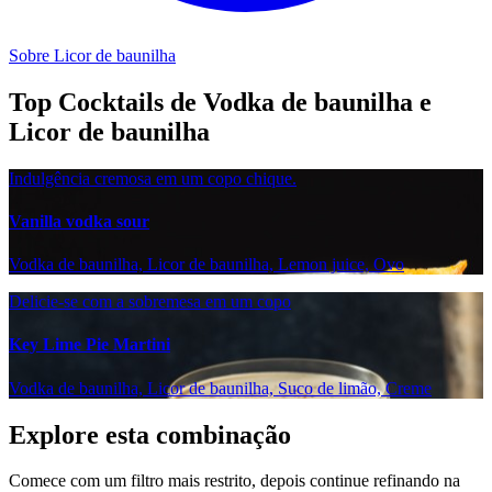
Sobre Licor de baunilha
Top Cocktails de Vodka de baunilha e
Licor de baunilha
Indulgência cremosa em um copo chique.
Vanilla vodka sour
Vodka de baunilha, Licor de baunilha, Lemon juice, Ovo
Delicie-se com a sobremesa em um copo
Key Lime Pie Martini
Vodka de baunilha, Licor de baunilha, Suco de limão, Creme
Explore esta combinação
Comece com um filtro mais restrito, depois continue refinando na