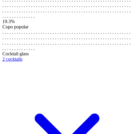
. . . . . . . . . . . . . . . . . . . . . . . . . . . . . . . . . . . . . . . . . . . . . . . . . . . . . .
. . . . . . . . . . . . . . . . . . . . . . . . . . . . . . . . . . . . . . . . . . . . . . . . . . . . . .
. . . . . . . . . . . . . .
19.3%
Copo popular
. . . . . . . . . . . . . . . . . . . . . . . . . . . . . . . . . . . . . . . . . . . . . . . . . . . . . .
. . . . . . . . . . . . . . . . . . . . . . . . . . . . . . . . . . . . . . . . . . . . . . . . . . . . . .
. . . . . . . . . . . . . . . . . . . . . . . . . . . . . . . . . . . . . . . . . . . . . . . . . . . . . .
. . . . . . . . . . . . . .
Cocktail glass
2 cocktails