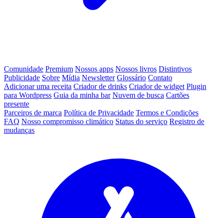
Comunidade
Premium
Nossos apps
Nossos livros
Distintivos
Publicidade
Sobre
Mídia
Newsletter
Glossário
Contato
Adicionar uma receita
Criador de drinks
Criador de widget
Plugin
para Wordpress
Guia da minha bar
Nuvem de busca
Cartões
presente
Parceiros de marca
Política de Privacidade
Termos e Condições
FAQ
Nosso compromisso climático
Status do serviço
Registro de
mudanças