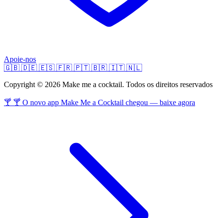
Apoie-nos
🇬🇧
🇩🇪
🇪🇸
🇫🇷
🇵🇹
🇧🇷
🇮🇹
🇳🇱
Copyright © 2026 Make me a cocktail. Todos os direitos reservados
🍸 🍸 O novo app Make Me a Cocktail chegou — baixe agora