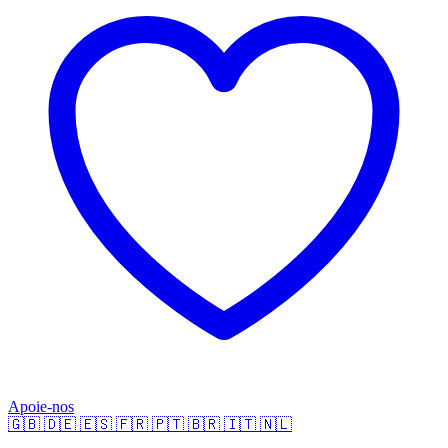
Apoie-nos
🇬🇧
🇩🇪
🇪🇸
🇫🇷
🇵🇹
🇧🇷
🇮🇹
🇳🇱