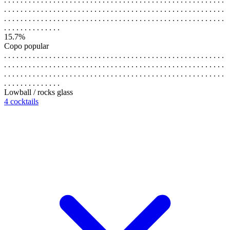
. . . . . . . . . . . . . . . . . . . . . . . . . . . . . . . . . . . . . . . . . . . . . . . . . . . . . .
. . . . . . . . . . . . . . . . . . . . . . . . . . . . . . . . . . . . . . . . . . . . . . . . . . . . . .
. . . . . . . . . . . . . .
15.7%
Copo popular
. . . . . . . . . . . . . . . . . . . . . . . . . . . . . . . . . . . . . . . . . . . . . . . . . . . . . .
. . . . . . . . . . . . . . . . . . . . . . . . . . . . . . . . . . . . . . . . . . . . . . . . . . . . . .
. . . . . . . . . . . . . . . . . . . . . . . . . . . . . . . . . . . . . . . . . . . . . . . . . . . . . .
. . . . . . . . . . . . . .
Lowball / rocks glass
4 cocktails