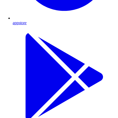
appstore