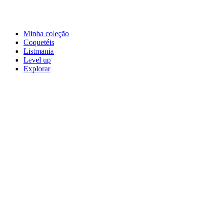
Minha coleção
Coquetéis
Listmania
Level up
Explorar