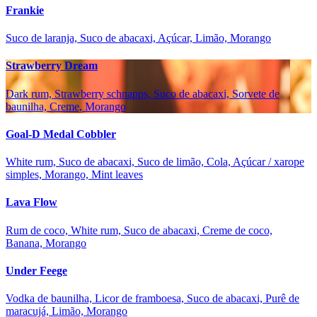
Frankie
Suco de laranja, Suco de abacaxi, Açúcar, Limão, Morango
Strawberry Dream
Dark rum, Strawberry schnapps, Suco de abacaxi, Sorvete de
baunilha, Creme, Morango
Goal-D Medal Cobbler
White rum, Suco de abacaxi, Suco de limão, Cola, Açúcar / xarope
simples, Morango, Mint leaves
Lava Flow
Rum de coco, White rum, Suco de abacaxi, Creme de coco,
Banana, Morango
Under Feege
Vodka de baunilha, Licor de framboesa, Suco de abacaxi, Purê de
maracujá, Limão, Morango