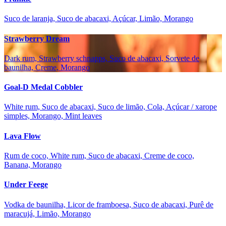
Suco de laranja, Suco de abacaxi, Açúcar, Limão, Morango
Strawberry Dream
Dark rum, Strawberry schnapps, Suco de abacaxi, Sorvete de
baunilha, Creme, Morango
Goal-D Medal Cobbler
White rum, Suco de abacaxi, Suco de limão, Cola, Açúcar / xarope
simples, Morango, Mint leaves
Lava Flow
Rum de coco, White rum, Suco de abacaxi, Creme de coco,
Banana, Morango
Under Feege
Vodka de baunilha, Licor de framboesa, Suco de abacaxi, Purê de
maracujá, Limão, Morango