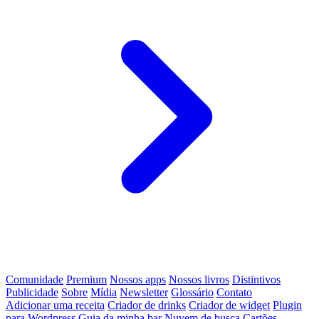
Comunidade
Premium
Nossos apps
Nossos livros
Distintivos
Publicidade
Sobre
Mídia
Newsletter
Glossário
Contato
Adicionar uma receita
Criador de drinks
Criador de widget
Plugin
para Wordpress
Guia da minha bar
Nuvem de busca
Cartões