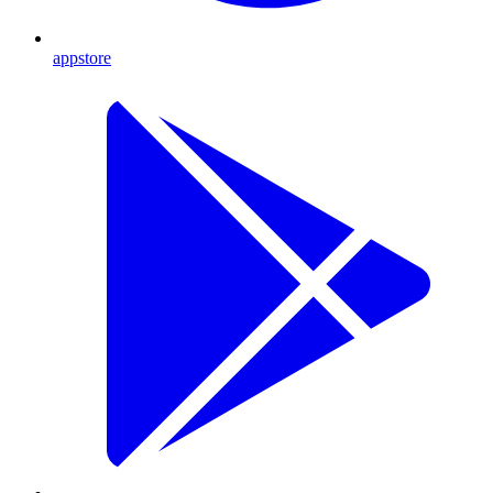
appstore