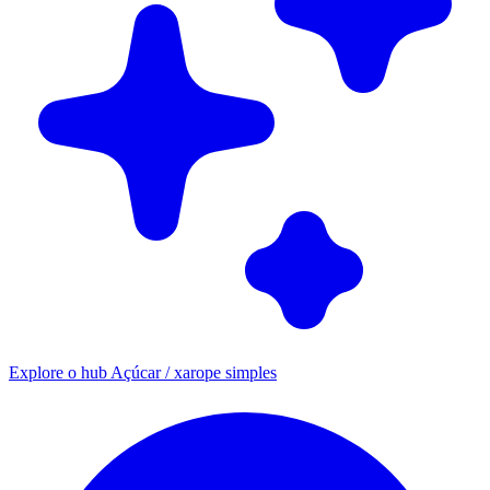
Explore o hub Açúcar / xarope simples