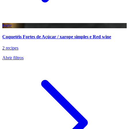
Forte
Coquetéis Fortes de Açúcar / xarope simples e Red wine
2 recipes
Abrir filtros