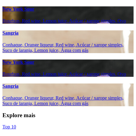
New York Sour
Bourbon, Red wine, Lemon juice, Açúcar / xarope simples, Ovo
Sangria
Conhaque, Orange liqueur, Red wine, Açúcar / xarope simples,
Suco de laranja, Lemon juice, Água com gás
New York Sour
Bourbon, Red wine, Lemon juice, Açúcar / xarope simples, Ovo
Sangria
Conhaque, Orange liqueur, Red wine, Açúcar / xarope simples,
Suco de laranja, Lemon juice, Água com gás
Explore mais
Top 10