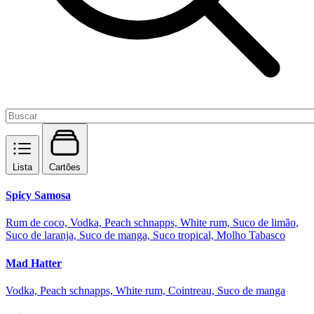
Lista
Cartões
Spicy Samosa
Rum de coco, Vodka, Peach schnapps, White rum, Suco de limão,
Suco de laranja, Suco de manga, Suco tropical, Molho Tabasco
Mad Hatter
Vodka, Peach schnapps, White rum, Cointreau, Suco de manga