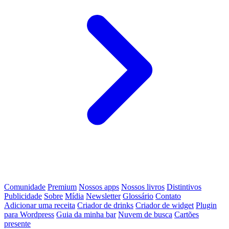
Comunidade
Premium
Nossos apps
Nossos livros
Distintivos
Publicidade
Sobre
Mídia
Newsletter
Glossário
Contato
Adicionar uma receita
Criador de drinks
Criador de widget
Plugin
para Wordpress
Guia da minha bar
Nuvem de busca
Cartões
presente