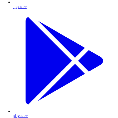
appstore
playstore