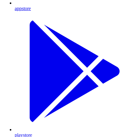
appstore
playstore