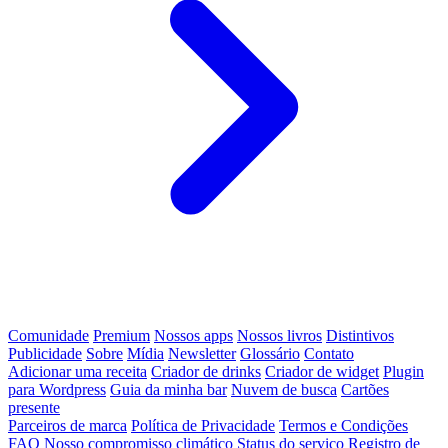
Comunidade
Premium
Nossos apps
Nossos livros
Distintivos
Publicidade
Sobre
Mídia
Newsletter
Glossário
Contato
Adicionar uma receita
Criador de drinks
Criador de widget
Plugin
para Wordpress
Guia da minha bar
Nuvem de busca
Cartões
presente
Parceiros de marca
Política de Privacidade
Termos e Condições
FAQ
Nosso compromisso climático
Status do serviço
Registro de