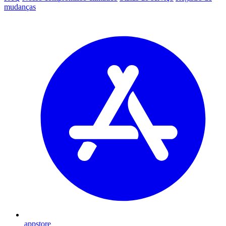
mudanças
appstore