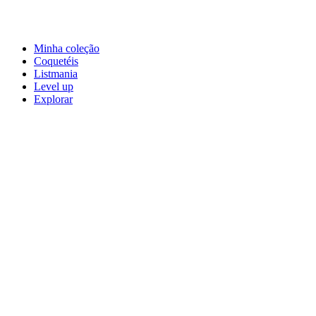
Minha coleção
Coquetéis
Listmania
Level up
Explorar