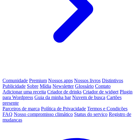
Comunidade
Premium
Nossos apps
Nossos livros
Distintivos
Publicidade
Sobre
Mídia
Newsletter
Glossário
Contato
Adicionar uma receita
Criador de drinks
Criador de widget
Plugin
para Wordpress
Guia da minha bar
Nuvem de busca
Cartões
presente
Parceiros de marca
Política de Privacidade
Termos e Condições
FAQ
Nosso compromisso climático
Status do serviço
Registro de
mudanças