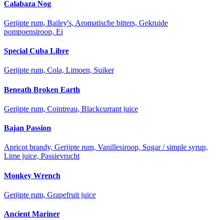
Calabaza Nog
Gerijpte rum, Bailey's, Aromatische bitters, Gekruide
pompoensiroop, Ei
Special Cuba Libre
Gerijpte rum, Cola, Limoen, Suiker
Beneath Broken Earth
Gerijpte rum, Cointreau, Blackcurrant juice
Bajan Passion
Apricot brandy, Gerijpte rum, Vanillesiroop, Sugar / simple syrup,
Lime juice, Passievrucht
Monkey Wrench
Gerijpte rum, Grapefruit juice
Ancient Mariner