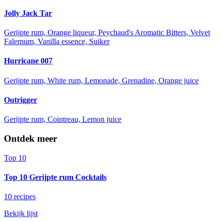
Jolly Jack Tar
Gerijpte rum, Orange liqueur, Peychaud's Aromatic Bitters, Velvet
Falernum, Vanilla essence, Suiker
Hurricane 007
Gerijpte rum, White rum, Lemonade, Grenadine, Orange juice
Outrigger
Gerijpte rum, Cointreau, Lemon juice
Ontdek meer
Top 10
Top 10 Gerijpte rum Cocktails
10 recipes
Bekijk lijst