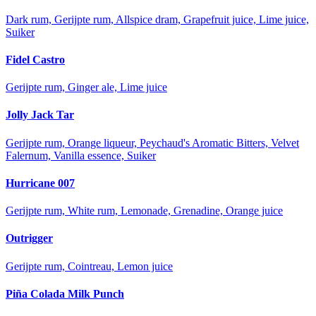
Dark rum, Gerijpte rum, Allspice dram, Grapefruit juice, Lime juice,
Suiker
Fidel Castro
Gerijpte rum, Ginger ale, Lime juice
Jolly Jack Tar
Gerijpte rum, Orange liqueur, Peychaud's Aromatic Bitters, Velvet
Falernum, Vanilla essence, Suiker
Hurricane 007
Gerijpte rum, White rum, Lemonade, Grenadine, Orange juice
Outrigger
Gerijpte rum, Cointreau, Lemon juice
Piña Colada Milk Punch