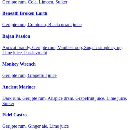
Gerijpte rum, Cola, Limoen, Suiker
Beneath Broken Earth
Gerijpte rum, Cointreau, Blackcurrant juice
Bajan Passion
Apricot brandy, Gerijpte rum, Vanillesiroop, Sugar / simple syrup,
Lime juice, Passievrucht
Monkey Wrench
Gerijpte rum, Grapefruit juice
Ancient Mariner
Dark rum, Gerijpte rum, Allspice dram, Grapefruit juice, Lime juice,
Suiker
Fidel Castro
Gerijpte rum, Ginger ale, Lime juice