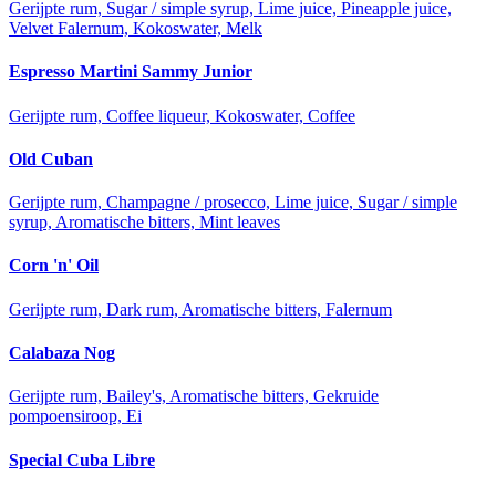
Gerijpte rum, Sugar / simple syrup, Lime juice, Pineapple juice,
Velvet Falernum, Kokoswater, Melk
Espresso Martini Sammy Junior
Gerijpte rum, Coffee liqueur, Kokoswater, Coffee
Old Cuban
Gerijpte rum, Champagne / prosecco, Lime juice, Sugar / simple
syrup, Aromatische bitters, Mint leaves
Corn 'n' Oil
Gerijpte rum, Dark rum, Aromatische bitters, Falernum
Calabaza Nog
Gerijpte rum, Bailey's, Aromatische bitters, Gekruide
pompoensiroop, Ei
Special Cuba Libre