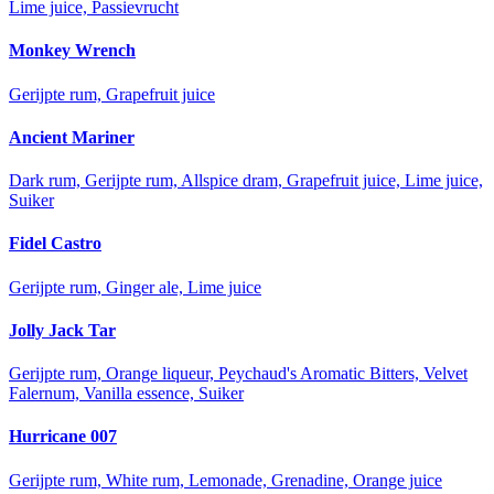
Lime juice, Passievrucht
Monkey Wrench
Gerijpte rum, Grapefruit juice
Ancient Mariner
Dark rum, Gerijpte rum, Allspice dram, Grapefruit juice, Lime juice,
Suiker
Fidel Castro
Gerijpte rum, Ginger ale, Lime juice
Jolly Jack Tar
Gerijpte rum, Orange liqueur, Peychaud's Aromatic Bitters, Velvet
Falernum, Vanilla essence, Suiker
Hurricane 007
Gerijpte rum, White rum, Lemonade, Grenadine, Orange juice