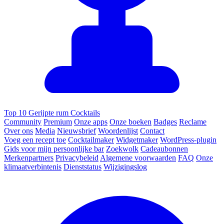
Top 10 Gerijpte rum Cocktails
Community
Premium
Onze apps
Onze boeken
Badges
Reclame
Over ons
Media
Nieuwsbrief
Woordenlijst
Contact
Voeg een recept toe
Cocktailmaker
Widgetmaker
WordPress-plugin
Gids voor mijn persoonlijke bar
Zoekwolk
Cadeaubonnen
Merkenpartners
Privacybeleid
Algemene voorwaarden
FAQ
Onze
klimaatverbintenis
Dienststatus
Wijzigingslog