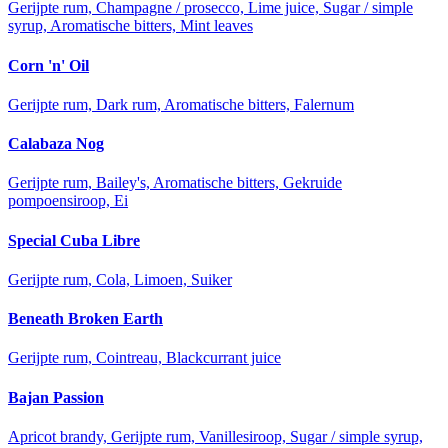
Gerijpte rum, Champagne / prosecco, Lime juice, Sugar / simple
syrup, Aromatische bitters, Mint leaves
Corn 'n' Oil
Gerijpte rum, Dark rum, Aromatische bitters, Falernum
Calabaza Nog
Gerijpte rum, Bailey's, Aromatische bitters, Gekruide
pompoensiroop, Ei
Special Cuba Libre
Gerijpte rum, Cola, Limoen, Suiker
Beneath Broken Earth
Gerijpte rum, Cointreau, Blackcurrant juice
Bajan Passion
Apricot brandy, Gerijpte rum, Vanillesiroop, Sugar / simple syrup,