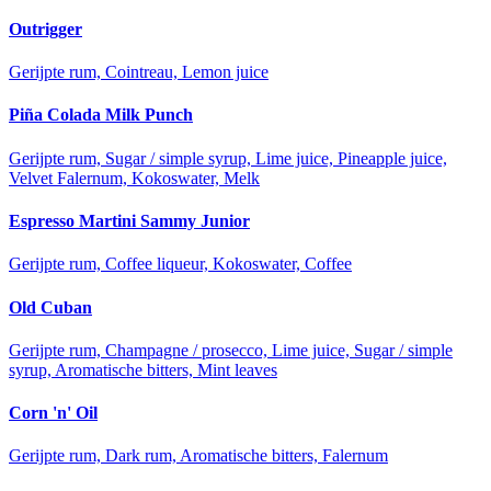
Outrigger
Gerijpte rum, Cointreau, Lemon juice
Piña Colada Milk Punch
Gerijpte rum, Sugar / simple syrup, Lime juice, Pineapple juice,
Velvet Falernum, Kokoswater, Melk
Espresso Martini Sammy Junior
Gerijpte rum, Coffee liqueur, Kokoswater, Coffee
Old Cuban
Gerijpte rum, Champagne / prosecco, Lime juice, Sugar / simple
syrup, Aromatische bitters, Mint leaves
Corn 'n' Oil
Gerijpte rum, Dark rum, Aromatische bitters, Falernum