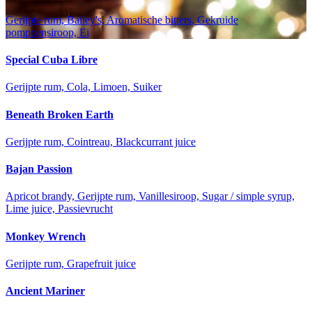
Gerijpte rum, Bailey's, Aromatische bitters, Gekruide
pompoensiroop, Ei
Special Cuba Libre
Gerijpte rum, Cola, Limoen, Suiker
Beneath Broken Earth
Gerijpte rum, Cointreau, Blackcurrant juice
Bajan Passion
Apricot brandy, Gerijpte rum, Vanillesiroop, Sugar / simple syrup,
Lime juice, Passievrucht
Monkey Wrench
Gerijpte rum, Grapefruit juice
Ancient Mariner