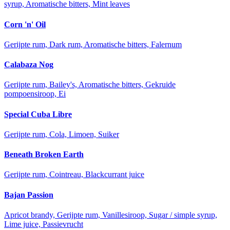
syrup, Aromatische bitters, Mint leaves
Corn 'n' Oil
Gerijpte rum, Dark rum, Aromatische bitters, Falernum
Calabaza Nog
Gerijpte rum, Bailey's, Aromatische bitters, Gekruide
pompoensiroop, Ei
Special Cuba Libre
Gerijpte rum, Cola, Limoen, Suiker
Beneath Broken Earth
Gerijpte rum, Cointreau, Blackcurrant juice
Bajan Passion
Apricot brandy, Gerijpte rum, Vanillesiroop, Sugar / simple syrup,
Lime juice, Passievrucht