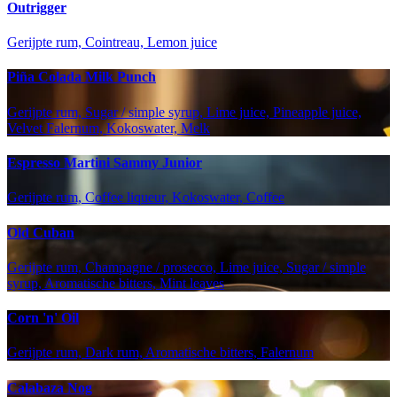
Outrigger
Gerijpte rum, Cointreau, Lemon juice
Piña Colada Milk Punch
Gerijpte rum, Sugar / simple syrup, Lime juice, Pineapple juice,
Velvet Falernum, Kokoswater, Melk
Espresso Martini Sammy Junior
Gerijpte rum, Coffee liqueur, Kokoswater, Coffee
Old Cuban
Gerijpte rum, Champagne / prosecco, Lime juice, Sugar / simple
syrup, Aromatische bitters, Mint leaves
Corn 'n' Oil
Gerijpte rum, Dark rum, Aromatische bitters, Falernum
Calabaza Nog