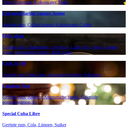
Velvet Falernum, Kokoswater, Melk
Espresso Martini Sammy Junior
Gerijpte rum, Coffee liqueur, Kokoswater, Coffee
Old Cuban
Gerijpte rum, Champagne / prosecco, Lime juice, Sugar / simple
syrup, Aromatische bitters, Mint leaves
Corn 'n' Oil
Gerijpte rum, Dark rum, Aromatische bitters, Falernum
Calabaza Nog
Gerijpte rum, Bailey's, Aromatische bitters, Gekruide
pompoensiroop, Ei
Special Cuba Libre
Gerijpte rum, Cola, Limoen, Suiker