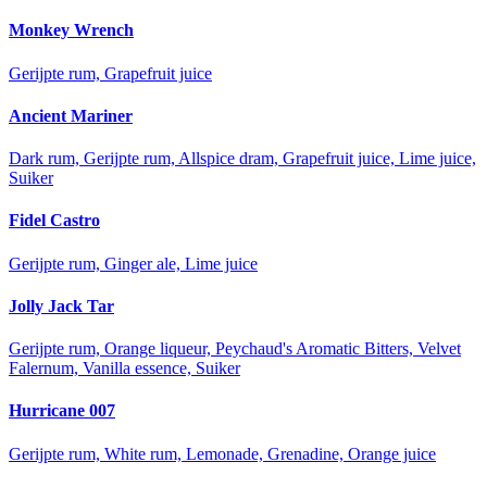
Monkey Wrench
Gerijpte rum, Grapefruit juice
Ancient Mariner
Dark rum, Gerijpte rum, Allspice dram, Grapefruit juice, Lime juice,
Suiker
Fidel Castro
Gerijpte rum, Ginger ale, Lime juice
Jolly Jack Tar
Gerijpte rum, Orange liqueur, Peychaud's Aromatic Bitters, Velvet
Falernum, Vanilla essence, Suiker
Hurricane 007
Gerijpte rum, White rum, Lemonade, Grenadine, Orange juice