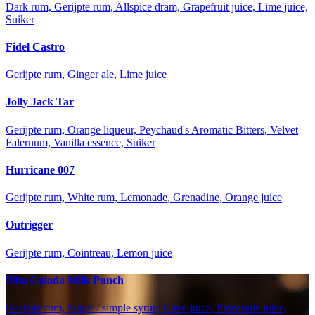
Dark rum, Gerijpte rum, Allspice dram, Grapefruit juice, Lime juice,
Suiker
Fidel Castro
Gerijpte rum, Ginger ale, Lime juice
Jolly Jack Tar
Gerijpte rum, Orange liqueur, Peychaud's Aromatic Bitters, Velvet
Falernum, Vanilla essence, Suiker
Hurricane 007
Gerijpte rum, White rum, Lemonade, Grenadine, Orange juice
Outrigger
Gerijpte rum, Cointreau, Lemon juice
Piña Colada Milk Punch
Gerijpte rum, Sugar / simple syrup, Lime juice, Pineapple juice,