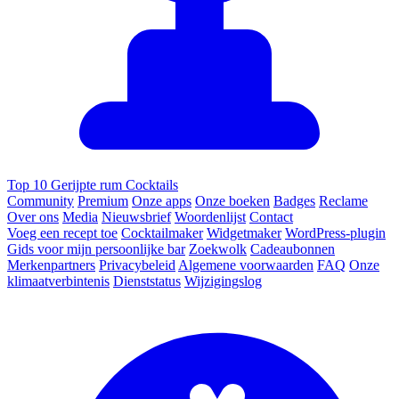
Top 10 Gerijpte rum Cocktails
Community
Premium
Onze apps
Onze boeken
Badges
Reclame
Over ons
Media
Nieuwsbrief
Woordenlijst
Contact
Voeg een recept toe
Cocktailmaker
Widgetmaker
WordPress-plugin
Gids voor mijn persoonlijke bar
Zoekwolk
Cadeaubonnen
Merkenpartners
Privacybeleid
Algemene voorwaarden
FAQ
Onze
klimaatverbintenis
Dienststatus
Wijzigingslog