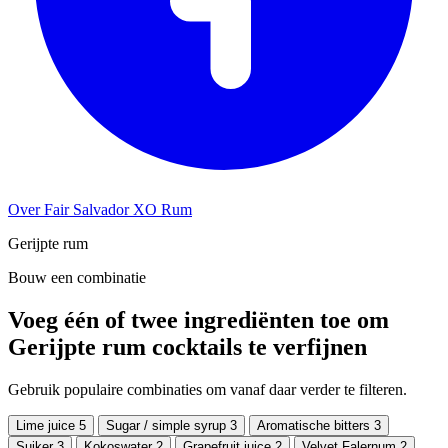
Over Fair Salvador XO Rum
Gerijpte rum
Bouw een combinatie
Voeg één of twee ingrediënten toe om
Gerijpte rum cocktails te verfijnen
Gebruik populaire combinaties om vanaf daar verder te filteren.
Lime juice
5
Sugar / simple syrup
3
Aromatische bitters
3
Suiker
3
Kokoswater
2
Grapefruit juice
2
Velvet Falernum
2