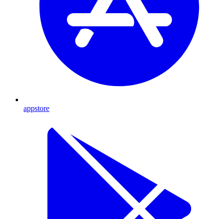
appstore