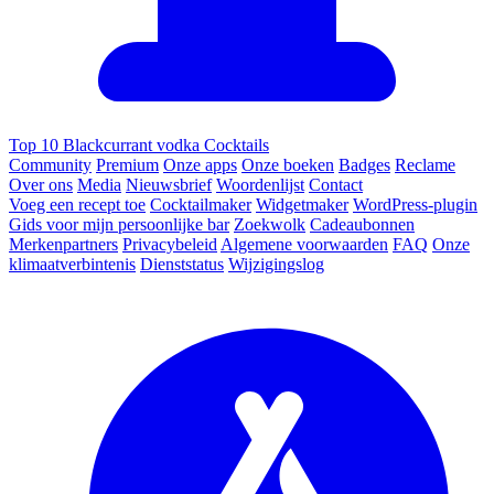
Top 10 Blackcurrant vodka Cocktails
Community
Premium
Onze apps
Onze boeken
Badges
Reclame
Over ons
Media
Nieuwsbrief
Woordenlijst
Contact
Voeg een recept toe
Cocktailmaker
Widgetmaker
WordPress-plugin
Gids voor mijn persoonlijke bar
Zoekwolk
Cadeaubonnen
Merkenpartners
Privacybeleid
Algemene voorwaarden
FAQ
Onze
klimaatverbintenis
Dienststatus
Wijzigingslog