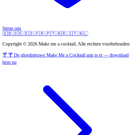
Steun ons
🇬🇧
🇩🇪
🇪🇸
🇫🇷
🇵🇹
🇧🇷
🇮🇹
🇳🇱
Copyright © 2026 Make me a cocktail. Alle rechten voorbehouden
🍸 🍸 De gloednieuwe Make Me a Cocktail app is er — download
hem nu