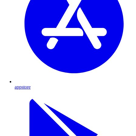
appstore