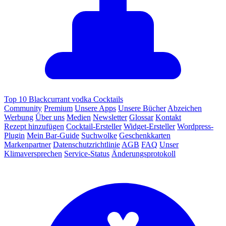
Top 10 Blackcurrant vodka Cocktails
Community
Premium
Unsere Apps
Unsere Bücher
Abzeichen
Werbung
Über uns
Medien
Newsletter
Glossar
Kontakt
Rezept hinzufügen
Cocktail-Ersteller
Widget-Ersteller
Wordpress-
Plugin
Mein Bar-Guide
Suchwolke
Geschenkkarten
Markenpartner
Datenschutzrichtlinie
AGB
FAQ
Unser
Klimaversprechen
Service-Status
Änderungsprotokoll