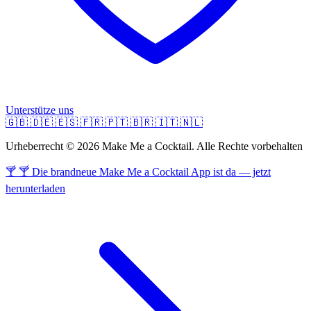
Unterstütze uns
🇬🇧
🇩🇪
🇪🇸
🇫🇷
🇵🇹
🇧🇷
🇮🇹
🇳🇱
Urheberrecht © 2026 Make Me a Cocktail. Alle Rechte vorbehalten
🍸 🍸 Die brandneue Make Me a Cocktail App ist da — jetzt
herunterladen